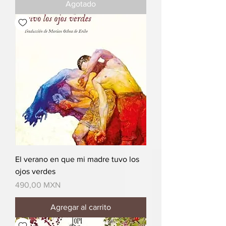
Agotado
El verano en que mi madre tuvo los
ojos verdes
Precio
490,00 MXN
Agregar al carrito