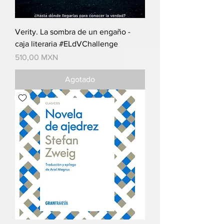
Verity. La sombra de un engaño -
caja literaria #ELdVChallenge
Precio
510,00 MXN
Agotado