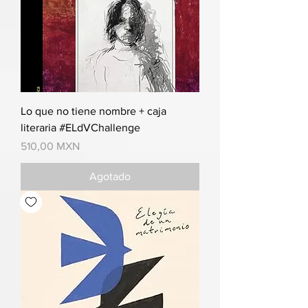
Lo que no tiene nombre + caja
literaria #ELdVChallenge
Precio
510,00 MXN
Agotado