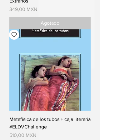
Extraños
Precio
349,00 MXN
Agotado
Metafísica de los tubos + caja literaria
#ELDVChallenge
Precio
510,00 MXN