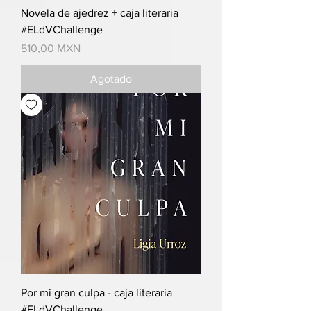
Novela de ajedrez + caja literaria
#ELdVChallenge
Precio
510,00 MXN
Agotado
Por mi gran culpa - caja literaria
#ELdVChallenge