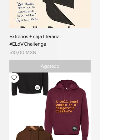
Extraños + caja literaria
#ELdVChallenge
Precio
510,00 MXN
Agotado