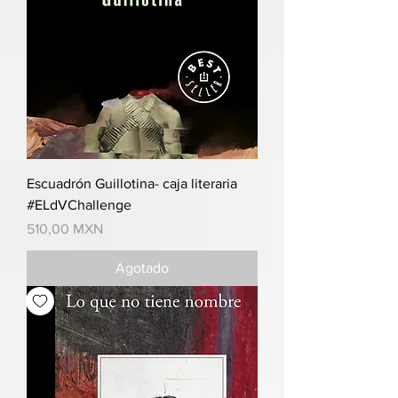
Escuadrón Guillotina- caja literaria
#ELdVChallenge
Precio
510,00 MXN
Agotado