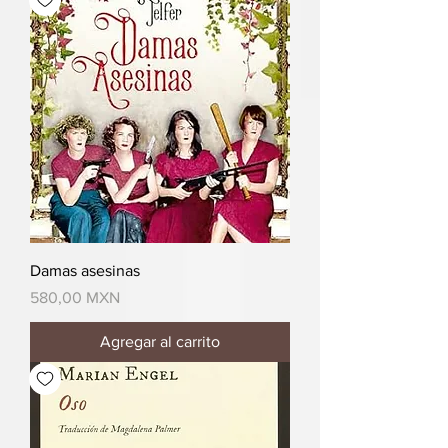
Damas asesinas
Precio
580,00 MXN
Agregar al carrito