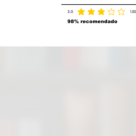
3.0
150
la calificación promedio es 3 de 5, basad
98% recomendado