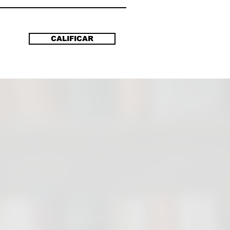
d y del amor libre, y cómo
 el odio y las críticas por su
profesional. El libro revela las
CALIFICAR
es y polémicas de la mujer que
sta a secuestradores, asesinos,
tas, con el mismo rigor que
n la vida de sobrevivientes de la
ia que se impone en nuestro
e manera frontal confiesa el
ue le produce coincidir con
niños integrados a las filas del
organizado y sus objetivos en
yectos Reinserta
ncia donde insiste en que es
ntal conocer el delito para no
lo, y saber por qué está tan roto
tejido social.
los grandes propósitos de la
es contar su historia para que sus