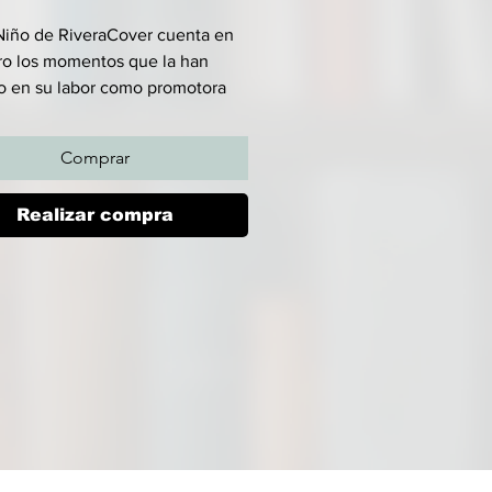
Niño de RiveraCover cuenta en
bro los momentos que la han
 en su labor como promotora
sticia, el dolor que le causa la
ad creciente y su amor por
Comprar
 Abre su corazón para ofrecer
 conmovedoras dedicadas a su
Realizar compra
y a sus hijos, los obstáculos que
nta ser madre en una relación
ental y los prejuicios que debe
 en el camino para ser
ivista social combativa y
a.
le y desafiante, detalla la vida
niña lastimada por el abuso
sus esfuerzos en el estudio, la
de su amor en la adolescencia y
a del clóset; su defensa de la