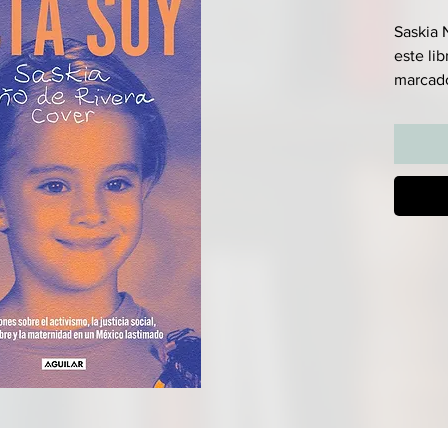
Saskia 
este li
marcado
de la ju
impunid
México.
páginas
esposa 
represe
homopar
superar
una act
soñador
Vulnerab
de esa 
sexual, 
fuerza 
su salid