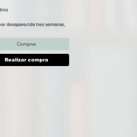
tino
evar desaparecida tres semanas,
po de Ella Reynolds aparece
do en un estanque de Jackson
Comprar
ro ¿cómo llegó allí, si el lago se
 meses atrás? Y todavía más
Realizar compra
ertante: ¿por qué lleva la ropa
 chica, desaparecida hace menos
enta y ocho horas? Mientras los
ves de Chicago intentan resolver
so, Sam Porter continúa, en
, la búsqueda de Anson Bishop,
nte de que la menor manera de
arlo es localizando a su madre.
el capitán se entera de las
ades de Porter, lo sus pende de