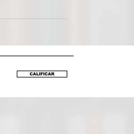
to. Sin embargo, obsesionado
apar a Bishop, Porter sigue con
quisas y se ve inmerso en un
más espeluznante de lo que
haber imaginado. Y es que el
ugar más oscuro que la mente de
ino en serie es la mente de la
e le dio la vida.
CALIFICAR