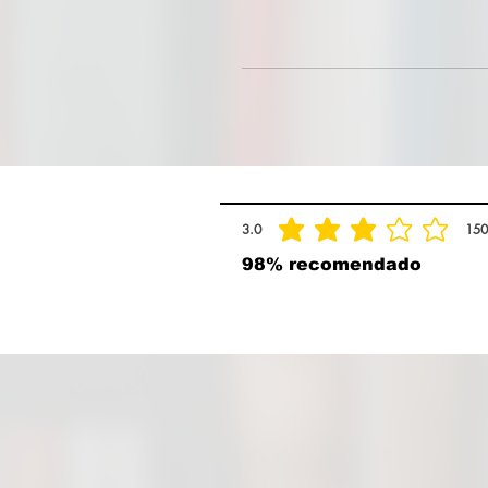
3.0
150
la calificación promedio es 3 de 5, basad
98% recomendado