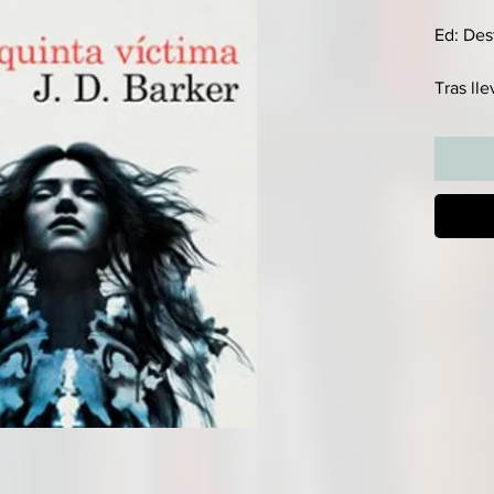
Ed: Des
Tras ll
el cuer
sumergi
Park. Pe
congeló
desconc
de otra
de cuar
detecti
este ca
secreto
conscie
encontr
Cuando 
activid