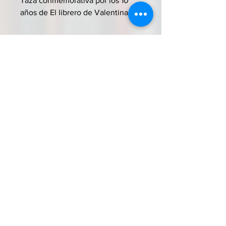
Taza conmemorativa por los 10
años de El librero de Valentina.
3.0
150
Calificaciones
la calificación promedio es 3 de 5, basada en 150 votos, Calificaciones
98% recomendado
CALIFICAR