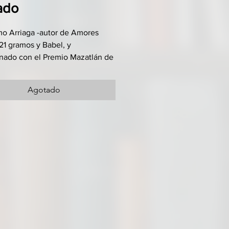
ado
mo Arriaga -autor de Amores
 21 gramos y Babel, y
nado con el Premio Mazatlán de
ra por El Salvaje- crea una
 de violencia, pasión y orgullo,
Agotado
e humor, con ecos de Rulfo y
Márquez.
raordinaria obra narrativa que
a a Arriaga como uno de los
escritores de la literatura
poránea.
ñana Ramón Castaños, un
ente que vive en un pequeño
 en Tamaulipas, descubre en un
ío el cadáver desnudo y
do de Adela, una muchacha a
penas conocía. Cuando el resto