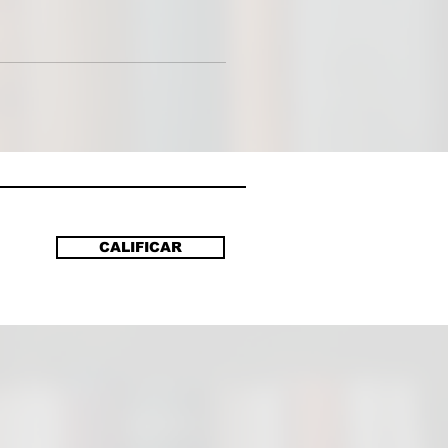
pobladores llega a la escena del
 corre el rumor de que quien ha
era la novia de Ramón. Así, el
nista se verá obligado a vengar
inato de la mujer que
tamente amaba para defender su
 su hombría. Al mismo tiempo,
n el pueblo achacan el crimen al
 un hombre inocente. Un
do de falsedades y mentiras
CALIFICAR
n la historia hacia un desenlace
y fatal.