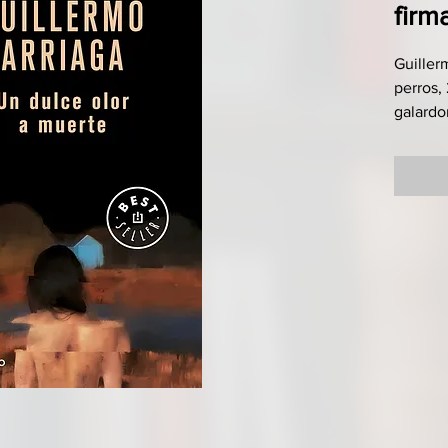
firm
Guiller
perros,
galardo
Literatu
historia
plena d
García 
Una ext
confirm
mejores 
contem
Una ma
adolesc
poblado
sembrad
apuñala
quien a