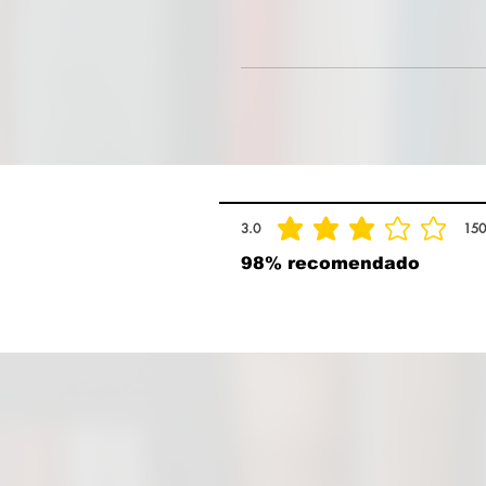
3.0
150
la calificación promedio es 3 de 5, basad
98% recomendado