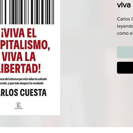
viva 
Carlos 
leyenda
como el
La exper
avalan:
más pro
oportun
Frente 
totalita
de popu
las voc
debate 
demuest
ha perm
reducid
la espe
la cien