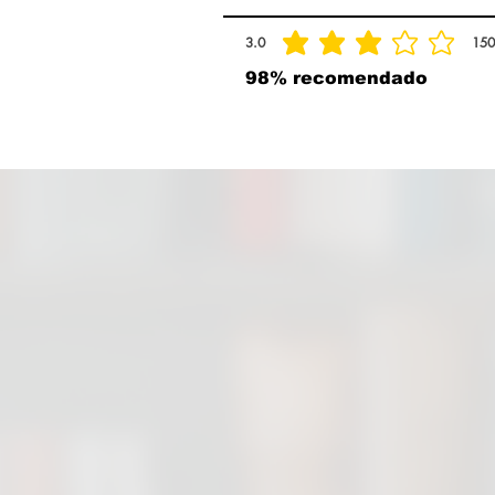
3.0
150
la calificación promedio es 3 de 5, basad
98% recomendado