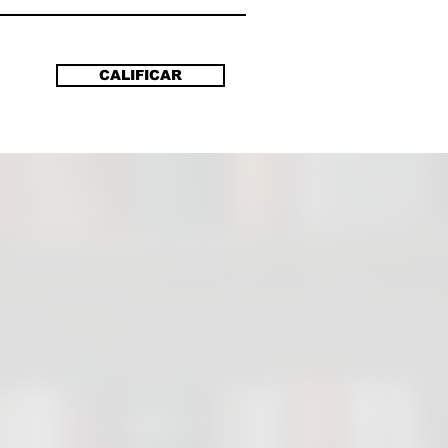
rtas de la prosperidad a millones
onas.
nífico ensayo que desmantela
CALIFICAR
os del comunismo y de
ías igualitarias y reivindica
tad individual y la propiedad
 como pilares de una sociedad
 dinámica y próspera.
d y capitalismo o dictadura y
italismo. No hay más opciones.