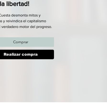
la libertad!
Cuesta desmonta mitos y
s y reivindica el capitalismo
 verdadero motor del progreso.
iencia histórica y los datos lo
 ningún sistema ha generado
Comprar
speridad, innovación y
idades que el capitalismo.
Realizar compra
a los viejos fantasmas
rios y las nuevas formas
lismo, Carlos Cuesta —una de
es actuales más influyentes del
político y económico español—
ra que el capitalismo no solo
itido el progreso real, ha
o la pobreza, alargado
ranzade vida e impulsado
cia, sino que también ha abierto