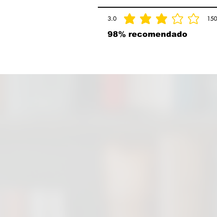
3.0
150
la calificación promedio es 3 de 5, basad
98% recomendado