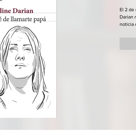
El 2 de
Darian 
noticia
padre e
acaban 
una déc
que dec
madre m
agresio
entera,
podría 
Con un 
testimon
explica
de la ví
mientra
devasta
un mons