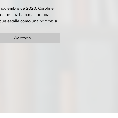
 noviembre de 2020, Caroline
recibe una llamada con una
 que estalla como una bomba: su
stá bajo custodia policial ya que
de descubrir que, a lo largo de
Agotado
ada, ha drogado y promovido
enas de hombres violaran a su
ientras él filmaba las
nes. Durante la investigación se
 además, de que también ella
haber sido víctima de su padre.
coraje excepcional, en este
io la hija de Gisèle Pelicot
 el dilema imposible de ser hija
ctima y del agresor. Pero
s narra el descubrimiento
dor de que su propio padre sea
truo y trata de gestionar la