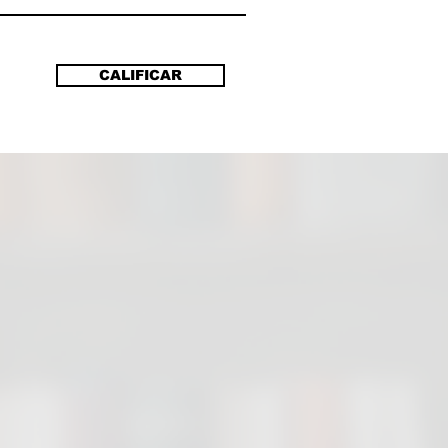
de rabia, vergüenza y empatía
nte por él, comparte la
dinaria historia de su madre y
CALIFICAR
nsiguió salir adelante, sin
pasión, en circunstancias
nables.
Pelicot ha sido aclamada en
 mundo por optar por un juicio
 un juicio en el que su hija
e ha testificado y con el que
an contribuido a que la
za ya no caiga del lado de las
, sino que, al fin, se dirija hacia
esores. Juntas, madre e hija
 otro aspecto de la violencia
las mujeres, el de la sumisión
, transformando con valentía su
en una lucha colectiva.