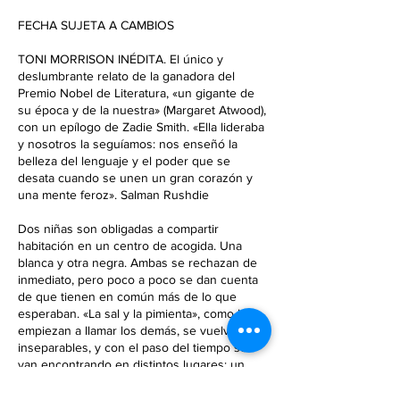
i
FECHA SUJETA A CAMBIOS
z
a
TONI MORRISON INÉDITA. El único y
d
deslumbrante relato de la ganadora del
o
Premio Nobel de Literatura, «un gigante de
su época y de la nuestra» (Margaret Atwood),
con un epílogo de Zadie Smith. «Ella lideraba
y nosotros la seguíamos: nos enseñó la
belleza del lenguaje y el poder que se
desata cuando se unen un gran corazón y
una mente feroz». Salman Rushdie
Dos niñas son obligadas a compartir
habitación en un centro de acogida. Una
blanca y otra negra. Ambas se rechazan de
inmediato, pero poco a poco se dan cuenta
de que tienen en común más de lo que
esperaban. «La sal y la pimienta», como las
empiezan a llamar los demás, se vuelven
inseparables, y con el paso del tiempo se
van encontrando en distintos lugares: un
restaurante, un supermercado, una
manifestación, siempre en lados opuestos