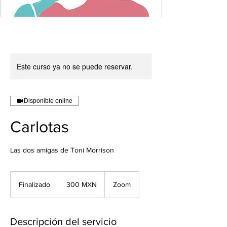
Este curso ya no se puede reservar.
Disponible online
Carlotas
Las dos amigas de Toni Morrison
300
pesos
Finalizado
F
300 MXN
Zoom
mexicanos
i
n
a
Descripción del servicio
l