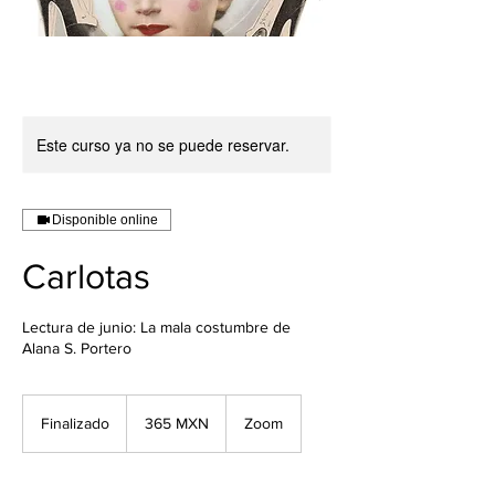
Este curso ya no se puede reservar.
Disponible online
Carlotas
Lectura de junio: La mala costumbre de
Alana S. Portero
365
pesos
Finalizado
F
365 MXN
Zoom
mexicanos
i
n
a