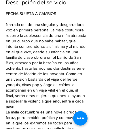
Descripción del servicio
l
i
FECHA SUJETA A CAMBIOS
z
a
Narrada desde una singular y desgarradora
d
voz en primera persona, La mala costumbre
o
recorre la adolescencia de una niña atrapada
en un cuerpo que no sabe habitar, que
intenta comprenderse a sí misma y al mundo
en el que vive, desde su infancia en una
familia de clase obrera en el barrio de San
Blas, arrasado por la heroína en los años
ochenta, hasta las noches clandestinas en el
centro de Madrid de los noventa. Como en
una versión bastarda del viaje del héroe,
yonquis, divas pop y ángeles caídos la
acompañan en un viaje vital en el que, al
final, serán otras mujeres quienes le ayuden
a superar la violencia que encuentra a cada
paso.
La mala costumbre es una novela cruda y
feroz, pero también poética y conmovedora,
en la que los extremos se tocan para
mostrarnos por qué el resentimiento y la