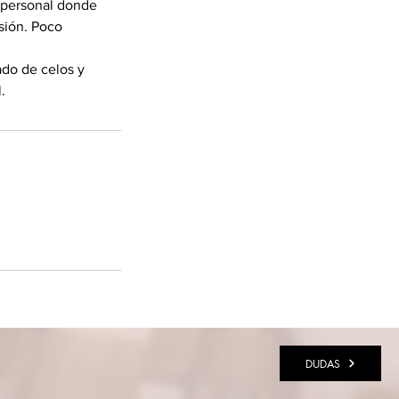
o personal donde
asión. Poco
ado de celos y
.
DUDAS