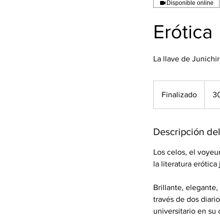
Disponible online
Erótica
La llave de Junichi
300
pesos
Finalizado
F
3
mexic
i
n
a
Descripción del
l
Los celos, el voyeu
i
la literatura erótic
z
a
Brillante, elegante
d
través de dos diari
o
universitario en su