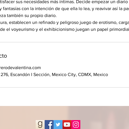
atisfacer sus necesidades más íntimas. Decide empezar un diari
fantasías con la intención de que ella lo lea, y reavivar así la p
za también su propio diario.
itura, establecen un refinado y peligroso juego de erotismo, carg
de el voyeurismo y el exhibicionismo juegan un papel primordial
cto
rerodevalentina.com
 276, Escandón I Sección, Mexico City, CDMX, Mexico