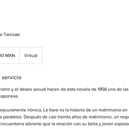
ro Tanizaki
00 MXN
Virtual
anos
 servicio
rismo y el deseo sexual hacen de esta novela de 1956 una de las
a japonesa.
, oscuramente irónica, La llave es la historia de un matrimonio en
os paralelos. Después de casi treinta años de matrimonio, un res
 cincuentena advierte que la relación con su bella y joven esposa