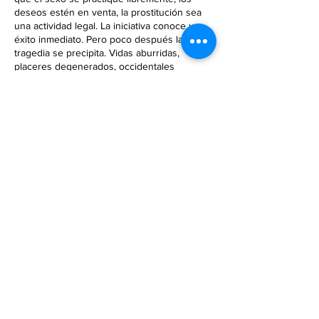
deseos estén en venta, la prostitución sea
una actividad legal. La iniciativa conoce un
éxito inmediato. Pero poco después la
tragedia se precipita. Vidas aburridas,
placeres degenerados, occidentales
decepcionados, integristas de toda laya...
Todo ello contra el trasfondo de un amor
auténtico, absoluto. Una novela que, al poner
en su punto de mira el cinismo erótico de la
sociedad de consumo, ha conmocionado a
Francia. A la mirada gélida de Las partículas
elementales o el clima sofocante de
Ampliación del campo de batalla se agrega
aquí la feroz e inquietante ironía de quien
sabe desentrañar, sin piedad, el sinsentido
de los negocios humanos.
Datos de contacto
contactoeldv@ellibrerodevalentina.com