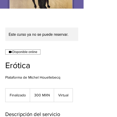
Este curso ya no se puede reservar.
Disponible online
Erótica
Plataforma de Michel Houellebecq
300
pesos
Finalizado
F
300 MXN
Virtual
mexicanos
i
n
a
Descripción del servicio
l