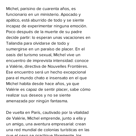
i
Michel, parisino de cuarenta años, es
z
funcionario en un ministerio. Apocado y
a
apático, está aburrido de todo y se siente
d
incapaz de experimentar ninguna emoción.
o
Poco después de la muerte de su padre
decide partir: lo esperan unas vacaciones en
Tailandia para olvidarse de todo y
sumergirse en un paraíso de placer. En el
oasis del turismo sexual, Michel vive un
encuentro de imprevista intensidad: conoce
a Valérie, directiva de Nouvelles Frontières.
Ese encuentro será un hecho excepcional
para el mundo chato e insensato en el que
Michel habita desde hace años, ya que
Valérie es capaz de sentir placer, sabe cómo
realizar sus deseos y no se siente
amenazada por ningún fantasma.
De vuelta en París, cautivado por la vitalidad
de Valérie, Michel emprende, junto a ella y
un amigo, una aventura empresarial: crean
una red mundial de colonias turísticas en las
que el sexo se practique libremente, los