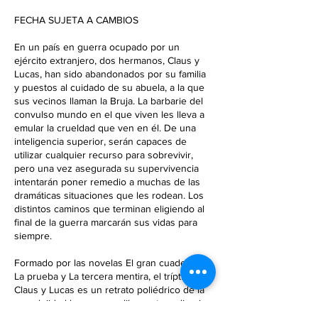
i
FECHA SUJETA A CAMBIOS
z
a
En un país en guerra ocupado por un
d
ejército extranjero, dos hermanos, Claus y
o
Lucas, han sido abandonados por su familia
y puestos al cuidado de su abuela, a la que
sus vecinos llaman la Bruja. La barbarie del
convulso mundo en el que viven les lleva a
emular la crueldad que ven en él. De una
inteligencia superior, serán capaces de
utilizar cualquier recurso para sobrevivir,
pero una vez asegurada su supervivencia
intentarán poner remedio a muchas de las
dramáticas situaciones que les rodean. Los
distintos caminos que terminan eligiendo al
final de la guerra marcarán sus vidas para
siempre.
Formado por las novelas El gran cuaderno,
La prueba y La tercera mentira, el tríptico
Claus y Lucas es un retrato poliédrico de la
complejidad humana, un libro extraordinario
sobre los horrores de la guerra y los