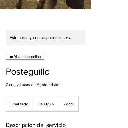
Este curso ya no se puede reservar.
Disponible online
Posteguillo
Claus y Lucas de Agota Kristof
300
pesos
Finalizado
F
300 MXN
Zoom
mexicanos
i
n
a
Descripción del servicio
l