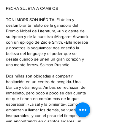
i
FECHA SUJETA A CAMBIOS
z
a
TONI MORRISON INÉDITA. El único y
d
deslumbrante relato de la ganadora del
o
Premio Nobel de Literatura, «un gigante de
su época y de la nuestra» (Margaret Atwood),
con un epílogo de Zadie Smith. «Ella lideraba
y nosotros la seguíamos: nos enseñó la
belleza del lenguaje y el poder que se
desata cuando se unen un gran corazón y
una mente feroz». Salman Rushdie
Dos niñas son obligadas a compartir
habitación en un centro de acogida. Una
blanca y otra negra. Ambas se rechazan de
inmediato, pero poco a poco se dan cuenta
de que tienen en común más de lo que
esperaban. «La sal y la pimienta», como las
empiezan a llamar los demás, se vuelven
inseparables, y con el paso del tiempo se
van encontrando en distintos lugares: un
restaurante, un supermercado, una
manifestación, siempre en lados opuestos