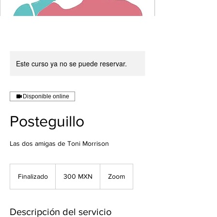
Este curso ya no se puede reservar.
Disponible online
Posteguillo
Las dos amigas de Toni Morrison
300
pesos
Finalizado
F
300 MXN
Zoom
mexicanos
i
n
a
Descripción del servicio
l