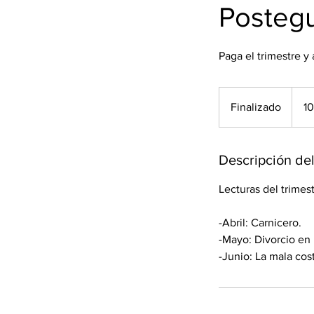
Postegu
Paga el trimestre y 
1095
pesos
Finalizado
F
1
mexic
i
n
a
Descripción del
l
Lecturas del trimest
i
z
-Abril: Carnicero.
a
-Mayo: Divorcio en
d
-Junio: La mala co
o