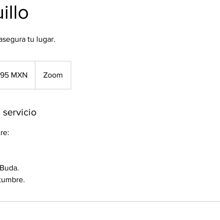
illo
asegura tu lugar.
095 MXN
Zoom
anos
 servicio
re:
 Buda.
stumbre.