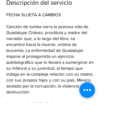
Descripción del servicio
l
i
FECHA SUJETA A CAMBIOS
z
a
Canción de tumba narra la azarosa vida de
d
Guadalupe Chávez, prostituta y madre del
o
narrador que, a lo largo del libro, se
encamina hacia la muerte, víctima de
leucemia. La enfermedad de Guadalupe
impone al protagonista un ejercicio
autobiográfico que lo llevará a sumergirse en
su infancia y su juventud, al tiempo que
indaga en la compleja relación con su madre,
con sus propios hijos y con su país, México,
asolado por la corrupción, la violencia y la
destrucción.
La novela de Julián Herbert saca esqueletos
del armario, crea una voz narrativa genuina y
febril, dibuja un México desalmado poblado
por personajes que ya forman parte de lo
mejor de la literatura en español. Canción de
tumba es poesía, música y una lectura
inagotable.