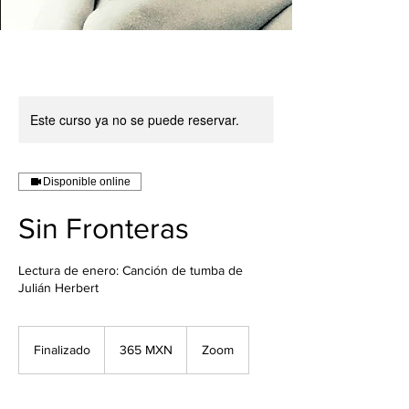
Este curso ya no se puede reservar.
Disponible online
Sin Fronteras
Lectura de enero: Canción de tumba de
Julián Herbert
365
pesos
Finalizado
F
365 MXN
Zoom
mexicanos
i
n
a