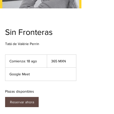
Sin Fronteras
Tatá de Valérie Perrin
365
pesos
Comienza: 18 ago
C
365 MXN
mexicanos
o
m
Google Meet
i
e
n
z
Plazas disponibles
a
:
Reservar ahora
1
8