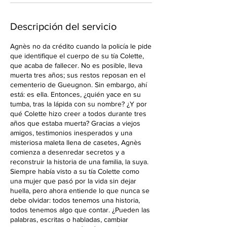
a
g
o
Descripción del servicio
Agnès no da crédito cuando la policía le pide
que identifique el cuerpo de su tía Colette,
que acaba de fallecer. No es posible, lleva
muerta tres años; sus restos reposan en el
cementerio de Gueugnon. Sin embargo, ahí
está: es ella. Entonces, ¿quién yace en su
tumba, tras la lápida con su nombre? ¿Y por
qué Colette hizo creer a todos durante tres
años que estaba muerta? Gracias a viejos
amigos, testimonios inesperados y una
misteriosa maleta llena de casetes, Agnès
comienza a desenredar secretos y a
reconstruir la historia de una familia, la suya.
Siempre había visto a su tía Colette como
una mujer que pasó por la vida sin dejar
huella, pero ahora entiende lo que nunca se
debe olvidar: todos tenemos una historia,
todos tenemos algo que contar. ¿Pueden las
palabras, escritas o habladas, cambiar