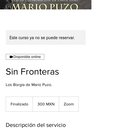
Este curso ya no se puede reservar.
Disponible online
Sin Fronteras
Los Borgia de Mario Puzo.
300
pesos
Finalizado
F
300 MXN
Zoom
mexicanos
i
n
a
Descripción del servicio
l