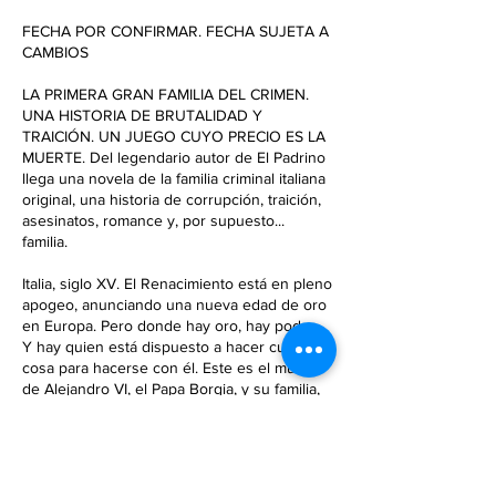
i
FECHA POR CONFIRMAR. FECHA SUJETA A
z
CAMBIOS
a
d
LA PRIMERA GRAN FAMILIA DEL CRIMEN.
o
UNA HISTORIA DE BRUTALIDAD Y
TRAICIÓN. UN JUEGO CUYO PRECIO ES LA
MUERTE. Del legendario autor de El Padrino
llega una novela de la familia criminal italiana
original, una historia de corrupción, traición,
asesinatos, romance y, por supuesto...
familia.
Italia, siglo XV. El Renacimiento está en pleno
apogeo, anunciando una nueva edad de oro
en Europa. Pero donde hay oro, hay poder.
Y hay quien está dispuesto a hacer cualquier
cosa para hacerse con él. Este es el mundo
de Alejandro VI, el Papa Borgia, y su familia,
que trama y conspira para sus propios fines.
Esta es la historia de su lucha por mantener
el control sobre Italia, de su ambición y sed
de poder. Esta es la peligrosa vida de los
Borgia, crueles y cautivadores, en la que sus