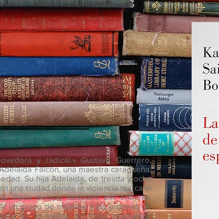
e
ovedora y radical.» Gustavo Guerrero,
a)Adelaida Falcón, una maestra caraqueña,
medad. Su hija Adelaida, de treinta y ocho
 en una ciudad donde la violencia marca el
cia. Poco tiempo después del entierro,
or un grupo de mujeres a las órdenes de
erta de su vecina sin hallar respuesta: