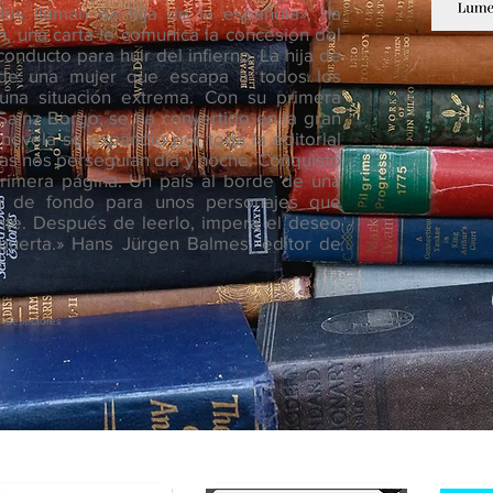
dos llaman «la hija de la española», ha
n, una carta le comunica la concesión del
onducto para huir del infierno. La hija de
 de una mujer que escapa a todos los
 una situación extrema. Con su primera
 Sainz Borgo, se ha convertido en la gran
a novela se expandió por toda la editorial
as nos perseguían día y noche. Conquistó
rimera página. Un país al borde de una
ón de fondo para unos personajes que
te. Después de leerlo, impera el deseo
 puerta.» Hans Jürgen Balmes, editor de
l de lectores