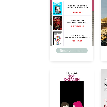
Posteguillo
Po
Reservar ahora