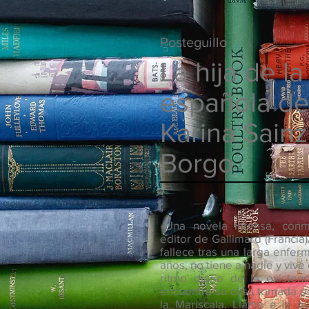
Posteguillo
La hija de la
española d
Karina Sainz
Borgo
«Una novela intensa, conm
editor de Gallimard (Franci
fallece tras una larga enfer
años, no tiene a nadie y vive
ritmo diario de la existen
encuentra su casa tomada p
la Mariscala. Llama a la pu