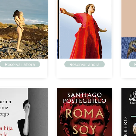
steguillo
Posteguillo
Poste
Reservar ahora
Reservar ahora