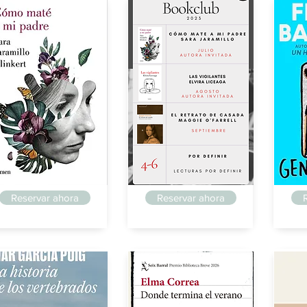
steguillo
Posteguillo
Poste
Reservar ahora
Reservar ahora