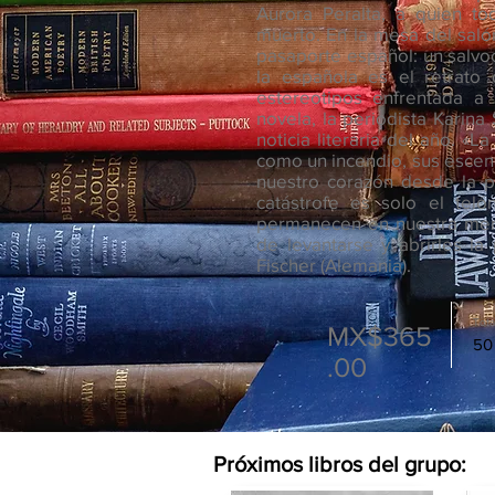
Aurora Peralta, a quien to
muerto. En la mesa del saló
pasaporte español: un salvoc
la española es el retrato
estereotipos enfrentada a
novela, la periodista Karina
noticia literaria del año. «L
como un incendio, sus escen
nuestro corazón desde la p
catástrofe es solo el tel
permanecen en nuestra men
de levantarse y abrirles la
Fischer (Alemania).
Tota
MX$365
50
.00
Próximos libros del grupo: