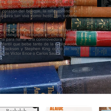
bre atormentado y paranoico por el que
ascinación. Asediada por una presencia
l corazón del bosque, la niña aprende a
raleza tan viva como hostil, tan extraña
ela de aprendizaje, Crisálida construye un
nico, lisérgico y evocador en el que se dan
ncia para narrar una conmovedora historia
fantil que bebe tanto de la exploración
rley Jackson y Stephen King como de los
ne de Víctor Erice o Carlos Saura.
l de lectores