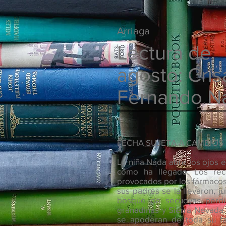
Arriaga
Lectura de
agosto: Cris
Fernando N
FECHA SUJETA A CAMBIOS
La niña Nada abre los ojos 
cómo ha llegado. Los recu
provocados por los fármacos 
sus padres se la llevaron, j
bosque de secuoyas perdid
granadinas y Sierra Nevada. A
se apoderan de toda su fa