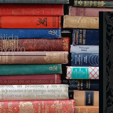
álida
avarro
en la cama de un sanatorio al que no sabe
erdos, las pesadillas y los ensueños
la trasladan a un tiempo anterior, cuando
unto con sus cuatro hermanos, a vivir a un
o en algún lugar entre las Alpujarras
llí, poco a poco, la violencia y la locura
milia, en especial de su padre, al que