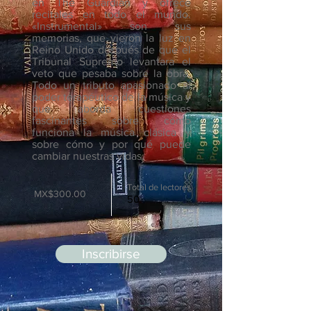
en The Guardian y ofrece
recitales en todo el mundo.
«Instrumental» son sus
memorias, que vieron la luz en
Reino Unido después de que el
Tribunal Supremo levantara el
veto que pesaba sobre la obra.
Todo un tributo apasionado al
poder terapéutico de la música y
que aborda cuestiones
fascinantes sobre cómo
funciona la música clásica y
sobre cómo y por qué puede
cambiar nuestras vidas.
Total de lectores
MX$300.00
50
Inscribirse