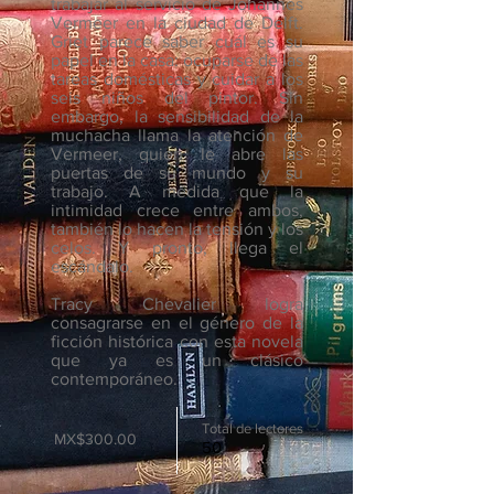
trabajar al servicio de Johannes
Vermeer en la ciudad de Delft.
Griet parece saber cuál es su
papel en la casa: ocuparse de las
tareas domésticas y cuidar a los
seis niños del pintor. Sin
embargo, la sensibilidad de la
muchacha llama la atención de
Vermeer, quien le abre las
puertas de su mundo y su
trabajo. A medida que la
intimidad crece entre ambos,
también lo hacen la tensión y los
celos. Y pronto, llega el
escándalo.
Tracy Chevalier logra
consagrarse en el género de la
ficción histórica con esta novela
que ya es un clásico
contemporáneo.
Total de lectores
MX$300.00
50